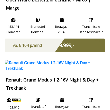
Marge
153.144
Brandstof
Bouwjaar
Transmissie
Kilometer
Benzine
2006
Handgeschakeld
Marge
€ 9.999,-
va. €
164
p/mnd
Renault Grand Modus 1.2-16V Night & Day +
Trekhaak
Brandstof
Bouwjaar
Transmissie
123.010