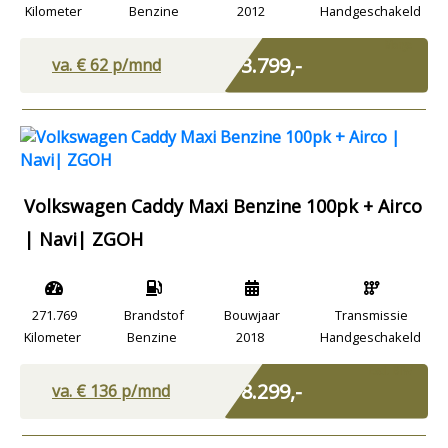
Kilometer
Benzine
2012
Handgeschakeld
Marge
€ 3.799,-
va. €
62
p/mnd
Volkswagen Caddy Maxi Benzine 100pk + Airco
| Navi| ZGOH
271.769
Brandstof
Bouwjaar
Transmissie
Kilometer
Benzine
2018
Handgeschakeld
Excl. BTW
€ 8.299,-
va. €
136
p/mnd