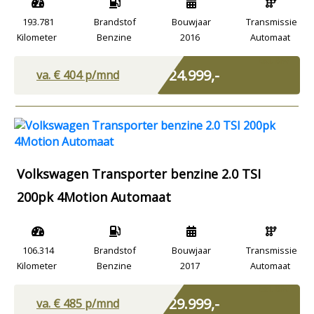
193.781
Brandstof
Bouwjaar
Transmissie
Kilometer
Benzine
2016
Automaat
Excl. BTW
€ 24.999,-
va. €
404
p/mnd
Volkswagen Transporter benzine 2.0 TSI
200pk 4Motion Automaat
106.314
Brandstof
Bouwjaar
Transmissie
Kilometer
Benzine
2017
Automaat
Excl. BTW
€ 29.999,-
va. €
485
p/mnd