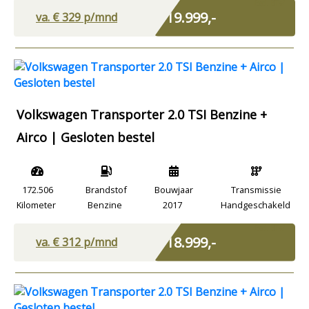
Excl. BTW
€ 19.999,-
va. €
329
p/mnd
Volkswagen Transporter 2.0 TSI Benzine +
Airco | Gesloten bestel
172.506
Brandstof
Bouwjaar
Transmissie
Kilometer
Benzine
2017
Handgeschakeld
Excl. BTW
€ 18.999,-
va. €
312
p/mnd