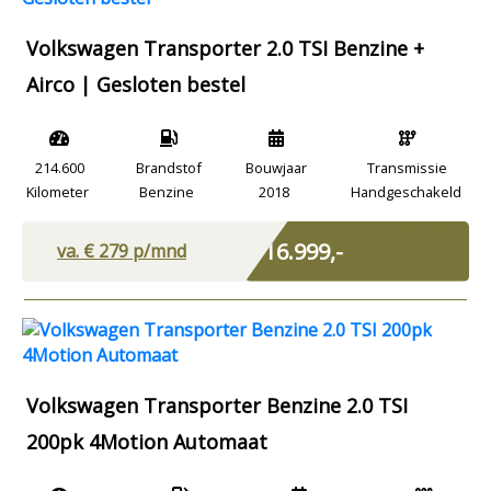
Volkswagen Transporter 2.0 TSI Benzine +
Airco | Gesloten bestel
214.600
Brandstof
Bouwjaar
Transmissie
Kilometer
Benzine
2018
Handgeschakeld
Excl. BTW
€ 16.999,-
va. €
279
p/mnd
Volkswagen Transporter Benzine 2.0 TSI
200pk 4Motion Automaat